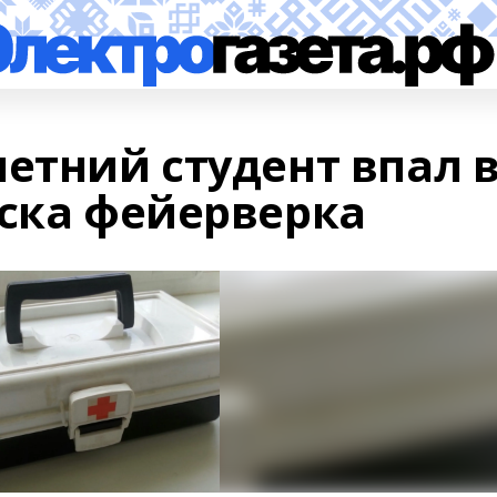
етний студент впал 
уска фейерверка