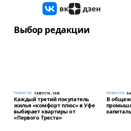
Выбор редакции
Новости
Новости
7 АВГУСТА , 10:05
6 
Каждый третий покупатель
В общеж
жилья «комфорт плюс» в Уфе
промышл
выбирает квартиры от
капитал
«Первого Треста»