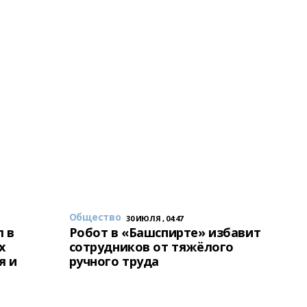
Общество
30 ИЮЛЯ , 04:47
 в
Робот в «Башспирте» избавит
х
сотрудников от тяжёлого
я и
ручного труда