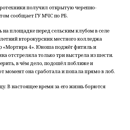
иротехники получил открытую черепно-
этом сообщает ГУ МЧС по РБ.
ь на площадке перед сельским клубом в селе
-летний второкурсник местного колледжа
р «Мортира 4». Юноша поджёг фитиль и
ика отстреляла только три выстрела из шести.
рить, в чём дело, подошёл поближе и
от момент она сработала и попала прямо в лоб.
у. В настоящее время за его жизнь борются