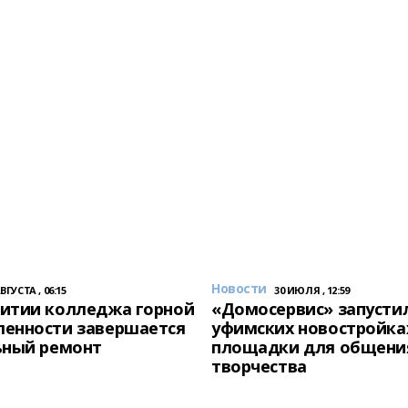
Новости
АВГУСТА , 06:15
30 ИЮЛЯ , 12:59
итии колледжа горной
«Домосервис» запустил
енности завершается
уфимских новостройка
ьный ремонт
площадки для общени
творчества