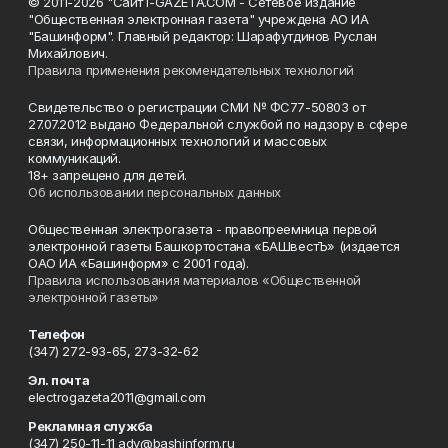
© 2011-2026 "Сайт I-GAZETA.COM - Сетевое издание
"Общественная электронная газета" учреждена АО ИА
"Башинформ". Главный редактор: Шарафутдинов Руслан
Михайлович.
Правила применения рекомендательных технологий
Свидетельство о регистрации СМИ № ФС77-50803 от
27.07.2012 выдано Федеральной службой по надзору в сфере
связи, информационных технологий и массовых
коммуникаций.
18+ запрещено для детей.
Об использовании персональных данных
Общественная электрогазета - правопреемница первой
электронной газеты Башкортостана «БАШвестЪ» (издается
ОАО ИА «Башинформ» с 2001 года).
Правила использования материалов «Общественной
электронной газеты»
Телефон
(347) 272-93-65, 273-32-62
Эл. почта
electrogazeta2011@gmail.com
Рекламная служба
(347) 250-11-11 adv@bashinform.ru