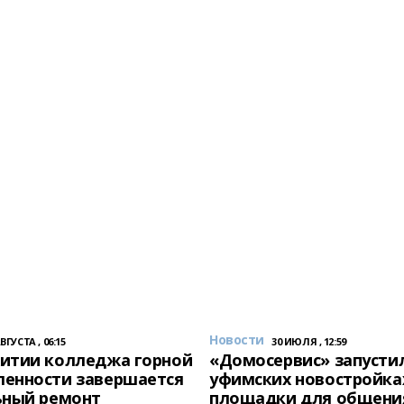
Новости
АВГУСТА , 06:15
30 ИЮЛЯ , 12:59
итии колледжа горной
«Домосервис» запустил
енности завершается
уфимских новостройка
ьный ремонт
площадки для общени