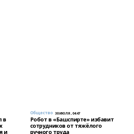
Общество
30 ИЮЛЯ , 04:47
 в
Робот в «Башспирте» избавит
х
сотрудников от тяжёлого
я и
ручного труда