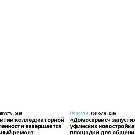
Новости
АВГУСТА , 06:15
30 ИЮЛЯ , 12:59
итии колледжа горной
«Домосервис» запустил
енности завершается
уфимских новостройка
ьный ремонт
площадки для общени