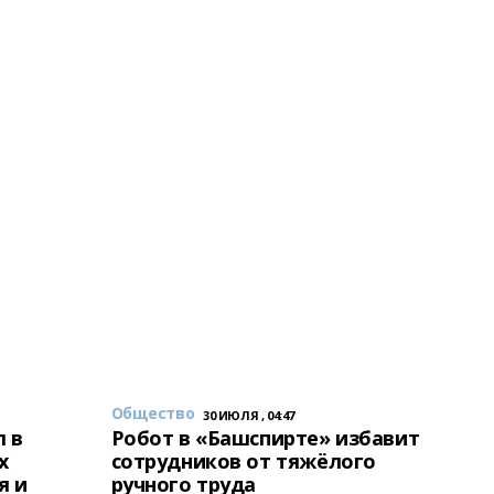
Общество
30 ИЮЛЯ , 04:47
 в
Робот в «Башспирте» избавит
х
сотрудников от тяжёлого
я и
ручного труда