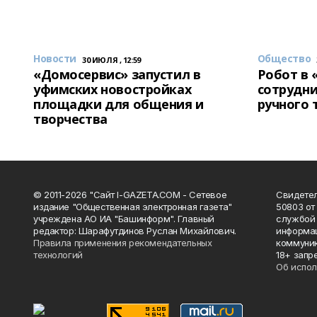
Новости
Общество
30 ИЮЛЯ , 12:59
«Домосервис» запустил в
Робот в 
уфимских новостройках
сотрудни
площадки для общения и
ручного 
творчества
© 2011-2026 "Сайт I-GAZETA.COM - Сетевое
Свидете
издание "Общественная электронная газета"
50803 от
учреждена АО ИА "Башинформ". Главный
службой 
редактор: Шарафутдинов Руслан Михайлович.
информац
Правила применения рекомендательных
коммуник
технологий
18+ запр
Об испол