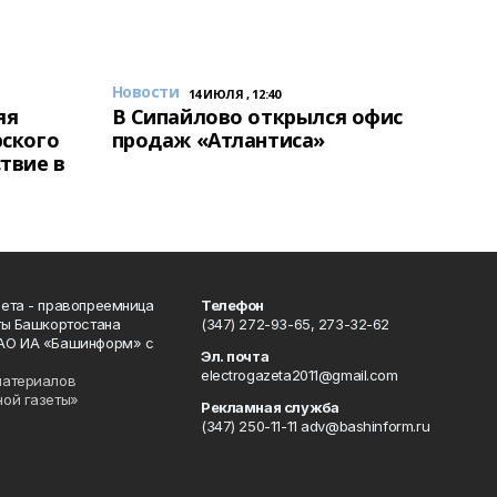
Новости
14 ИЮЛЯ , 12:40
яя
В Сипайлово открылся офис
рского
продаж «Атлантиса»
твие в
ета - правопреемница
Телефон
ты Башкортостана
(347) 272-93-65, 273-32-62
АО ИА «Башинформ» с
Эл. почта
electrogazeta2011@gmail.com
материалов
ной газеты»
Рекламная служба
(347) 250-11-11 adv@bashinform.ru