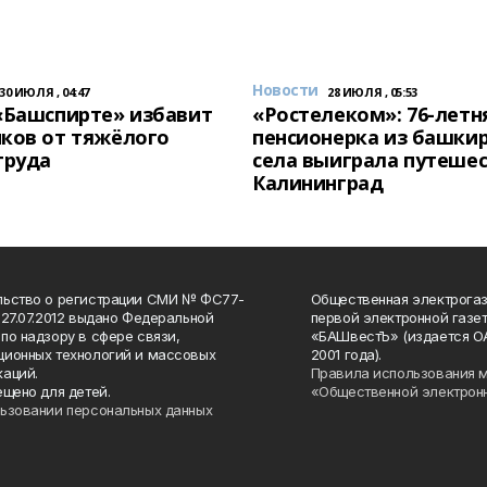
Новости
30 ИЮЛЯ , 04:47
28 ИЮЛЯ , 05:53
«Башспирте» избавит
«Ростелеком»: 76-летн
ков от тяжёлого
пенсионерка из башки
труда
села выиграла путешес
Калининград
льство о регистрации СМИ № ФС77-
Общественная электрогаз
 27.07.2012 выдано Федеральной
первой электронной газе
по надзору в сфере связи,
«БАШвестЪ» (издается О
ионных технологий и массовых
2001 года).
аций.
Правила использования 
ещено для детей.
«Общественной электрон
ьзовании персональных данных