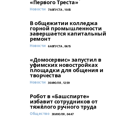
«Первого Треста»
Новости
7 АВГУСТА , 10:05
В общежитии колледжа
горной промышленности
завершается капитальный
ремонт
Новости
6 АВГУСТА , 06:15
«Домосервис» запустил в
уфимских новостройках
площадки для общения и
творчества
Новости
30 ИЮЛЯ , 12:59
Робот в «Башспирте»
избавит сотрудников от
тяжёлого ручного труда
Общество
30 ИЮЛЯ , 04:47