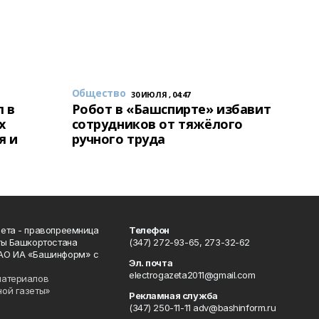
Общество
30 ИЮЛЯ , 04:47
 в
Робот в «Башспирте» избавит
х
сотрудников от тяжёлого
я и
ручного труда
ета - правопреемница
Телефон
ты Башкортостана
(347) 272-93-65, 273-32-62
АО ИА «Башинформ» с
Эл. почта
electrogazeta2011@gmail.com
материалов
ной газеты»
Рекламная служба
(347) 250-11-11 adv@bashinform.ru