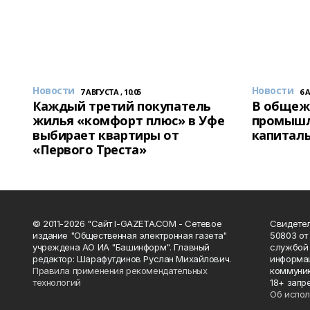
Новости
Новости
7 АВГУСТА , 10:05
6 
Каждый третий покупатель
В общеж
жилья «комфорт плюс» в Уфе
промышл
выбирает квартиры от
капитал
«Первого Треста»
© 2011-2026 "Сайт I-GAZETA.COM - Сетевое
Свидете
издание "Общественная электронная газета"
50803 от
учреждена АО ИА "Башинформ". Главный
службой 
редактор: Шарафутдинов Руслан Михайлович.
информац
Правила применения рекомендательных
коммуник
технологий
18+ запр
Об испол