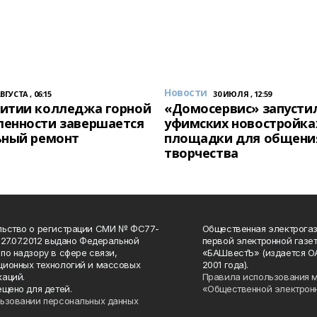
Новости
АВГУСТА , 06:15
30 ИЮЛЯ , 12:59
итии колледжа горной
«Домосервис» запустил
енности завершается
уфимских новостройка
ьный ремонт
площадки для общени
творчества
льство о регистрации СМИ № ФС77-
Общественная электрогаз
 27.07.2012 выдано Федеральной
первой электронной газе
по надзору в сфере связи,
«БАШвестЪ» (издается О
ионных технологий и массовых
2001 года).
аций.
Правила использования 
ещено для детей.
«Общественной электрон
ьзовании персональных данных