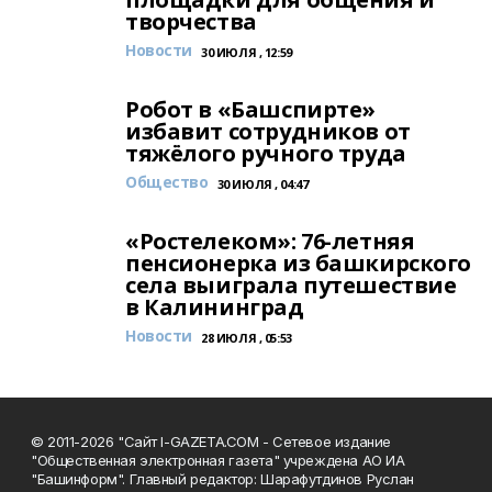
творчества
Новости
30 ИЮЛЯ , 12:59
Робот в «Башспирте»
избавит сотрудников от
тяжёлого ручного труда
Общество
30 ИЮЛЯ , 04:47
«Ростелеком»: 76-летняя
пенсионерка из башкирского
села выиграла путешествие
в Калининград
Новости
28 ИЮЛЯ , 05:53
© 2011-2026 "Сайт I-GAZETA.COM - Сетевое издание
"Общественная электронная газета" учреждена АО ИА
"Башинформ". Главный редактор: Шарафутдинов Руслан