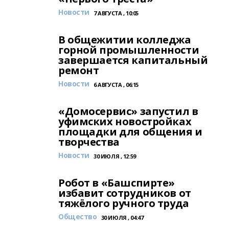
Новости
7 АВГУСТА , 10:05
В общежитии колледжа
горной промышленности
завершается капитальный
ремонт
Новости
6 АВГУСТА , 06:15
«Домосервис» запустил в
уфимских новостройках
площадки для общения и
творчества
Новости
30 ИЮЛЯ , 12:59
Робот в «Башспирте»
избавит сотрудников от
тяжёлого ручного труда
Общество
30 ИЮЛЯ , 04:47