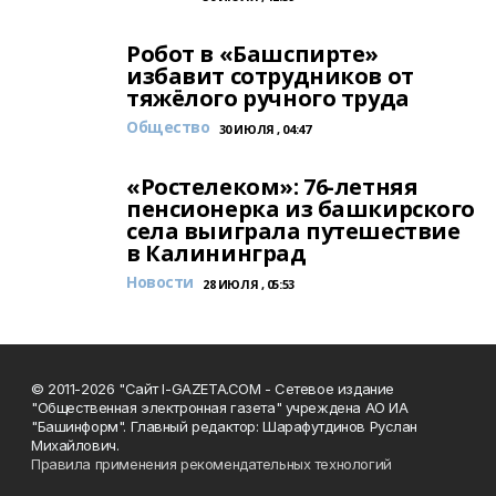
Робот в «Башспирте»
избавит сотрудников от
тяжёлого ручного труда
Общество
30 ИЮЛЯ , 04:47
«Ростелеком»: 76-летняя
пенсионерка из башкирского
села выиграла путешествие
в Калининград
Новости
28 ИЮЛЯ , 05:53
© 2011-2026 "Сайт I-GAZETA.COM - Сетевое издание
"Общественная электронная газета" учреждена АО ИА
"Башинформ". Главный редактор: Шарафутдинов Руслан
Михайлович.
Правила применения рекомендательных технологий