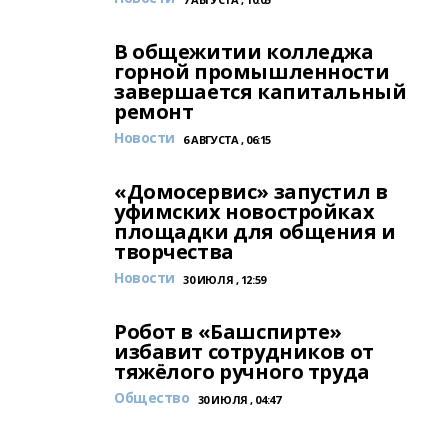
В общежитии колледжа
горной промышленности
завершается капитальный
ремонт
Новости
6 АВГУСТА , 06:15
«Домосервис» запустил в
уфимских новостройках
площадки для общения и
творчества
Новости
30 ИЮЛЯ , 12:59
Робот в «Башспирте»
избавит сотрудников от
тяжёлого ручного труда
Общество
30 ИЮЛЯ , 04:47