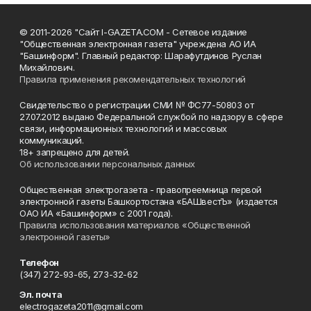
© 2011-2026 "Сайт I-GAZETA.COM - Сетевое издание
"Общественная электронная газета" учреждена АО ИА
"Башинформ". Главный редактор: Шарафутдинов Руслан
Михайлович.
Правила применения рекомендательных технологий
Свидетельство о регистрации СМИ № ФС77-50803 от
27.07.2012 выдано Федеральной службой по надзору в сфере
связи, информационных технологий и массовых
коммуникаций.
18+ запрещено для детей.
Об использовании персональных данных
Общественная электрогазета - правопреемница первой
электронной газеты Башкортостана «БАШвестЪ» (издается
ОАО ИА «Башинформ» с 2001 года).
Правила использования материалов «Общественной
электронной газеты»
Телефон
(347) 272-93-65, 273-32-62
Эл. почта
electrogazeta2011@gmail.com