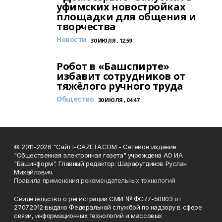
уфимских новостройках
площадки для общения и
творчества
Новости
30 ИЮЛЯ , 12:59
Робот в «Башспирте»
избавит сотрудников от
тяжёлого ручного труда
Общество
30 ИЮЛЯ , 04:47
© 2011-2026 "Сайт I-GAZETA.COM - Сетевое издание
"Общественная электронная газета" учреждена АО ИА
"Башинформ". Главный редактор: Шарафутдинов Руслан
Михайлович.
Правила применения рекомендательных технологий
Свидетельство о регистрации СМИ № ФС77-50803 от
27.07.2012 выдано Федеральной службой по надзору в сфере
связи, информационных технологий и массовых