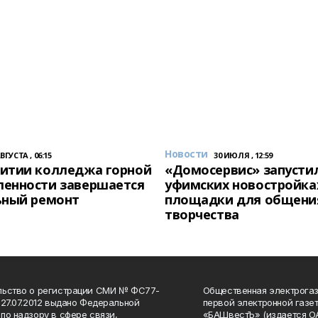
Новости
АВГУСТА , 06:15
30 ИЮЛЯ , 12:59
итии колледжа горной
«Домосервис» запустил
енности завершается
уфимских новостройка
ьный ремонт
площадки для общени
творчества
льство о регистрации СМИ № ФС77-
Общественная электрогаз
 27.07.2012 выдано Федеральной
первой электронной газе
по надзору в сфере связи,
«БАШвестЪ» (издается О