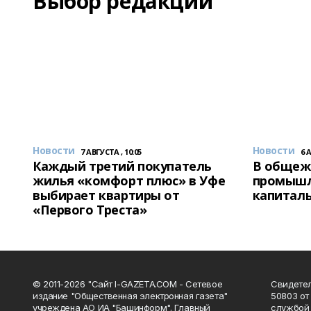
Выбор редакции
Новости
Новости
7 АВГУСТА , 10:05
6 
Каждый третий покупатель
В общеж
жилья «комфорт плюс» в Уфе
промышл
выбирает квартиры от
капитал
«Первого Треста»
© 2011-2026 "Сайт I-GAZETA.COM - Сетевое
Свидете
издание "Общественная электронная газета"
50803 от
учреждена АО ИА "Башинформ". Главный
службой 