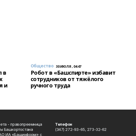
Общество
30 ИЮЛЯ , 04:47
 в
Робот в «Башспирте» избавит
х
сотрудников от тяжёлого
я и
ручного труда
ета - правопреемница
Телефон
ты Башкортостана
(347) 272-93-65, 273-32-62
АО ИА «Башинформ» с