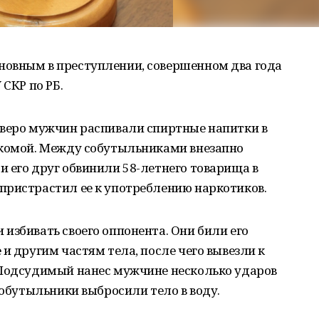
овным в преступлении, совершенном два года
 СКР по РБ.
тверо мужчин распивали спиртные напитки в
акомой. Между собутыльниками внезапно
 его друг обвинили 58-летнего товарища в
пристрастил ее к употреблению наркотиков.
избивать своего оппонента. Они били его
и другим частям тела, после чего вывезли к
 Подсудимый нанес мужчине несколько ударов
собутыльники выбросили тело в воду.