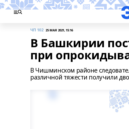
ЧП 102
25 МАЯ 2021, 15:16
В Башкирии пос
при опрокидыв
В Чишминском районе следовате
различной тяжести получили дво