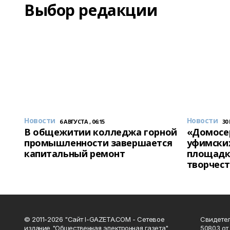
Выбор редакции
Новости
Новости
6 АВГУСТА , 06:15
30
В общежитии колледжа горной
«Домосер
промышленности завершается
уфимски
капитальный ремонт
площадк
творчест
© 2011-2026 "Сайт I-GAZETA.COM - Сетевое
Свидете
издание "Общественная электронная газета"
50803 от