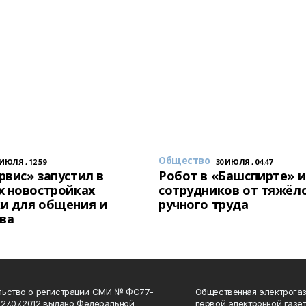
Общество
 ИЮЛЯ , 12:59
30 ИЮЛЯ , 04:47
вис» запустил в
Робот в «Башспирте» 
х новостройках
сотрудников от тяжёл
и для общения и
ручного труда
ва
льство о регистрации СМИ № ФС77-
Общественная электрогаз
 27.07.2012 выдано Федеральной
первой электронной газе