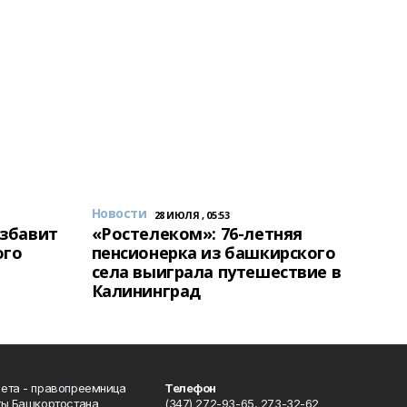
Новости
28 ИЮЛЯ , 05:53
избавит
«Ростелеком»: 76-летняя
ого
пенсионерка из башкирского
села выиграла путешествие в
Калининград
ета - правопреемница
Телефон
ты Башкортостана
(347) 272-93-65, 273-32-62