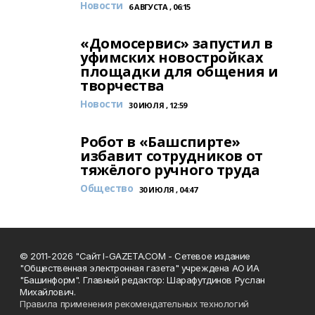
Новости
6 АВГУСТА , 06:15
«Домосервис» запустил в
уфимских новостройках
площадки для общения и
творчества
Новости
30 ИЮЛЯ , 12:59
Робот в «Башспирте»
избавит сотрудников от
тяжёлого ручного труда
Общество
30 ИЮЛЯ , 04:47
© 2011-2026 "Сайт I-GAZETA.COM - Сетевое издание
"Общественная электронная газета" учреждена АО ИА
"Башинформ". Главный редактор: Шарафутдинов Руслан
Михайлович.
Правила применения рекомендательных технологий