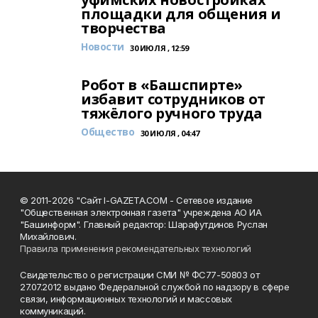
площадки для общения и
творчества
Новости
30 ИЮЛЯ , 12:59
Робот в «Башспирте»
избавит сотрудников от
тяжёлого ручного труда
Общество
30 ИЮЛЯ , 04:47
© 2011-2026 "Сайт I-GAZETA.COM - Сетевое издание
"Общественная электронная газета" учреждена АО ИА
"Башинформ". Главный редактор: Шарафутдинов Руслан
Михайлович.
Правила применения рекомендательных технологий
Свидетельство о регистрации СМИ № ФС77-50803 от
27.07.2012 выдано Федеральной службой по надзору в сфере
связи, информационных технологий и массовых
коммуникаций.