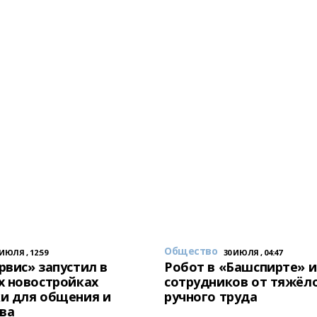
Общество
 ИЮЛЯ , 12:59
30 ИЮЛЯ , 04:47
вис» запустил в
Робот в «Башспирте» 
х новостройках
сотрудников от тяжёл
и для общения и
ручного труда
ва