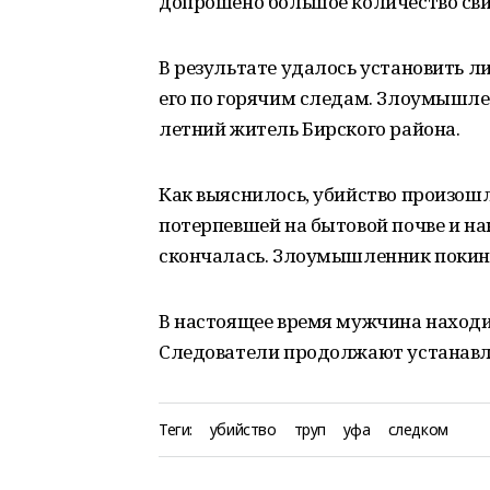
допрошено большое количество сви
В результате удалось установить л
его по горячим следам. Злоумышле
летний житель Бирского района.
Как выяснилось, убийство произошл
потерпевшей на бытовой почве и н
скончалась. Злоумышленник покину
В настоящее время мужчина находи
Следователи продолжают устанавли
Теги:
убийство
труп
уфа
следком