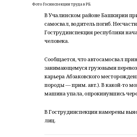
Фото Госинспекции труда в РБ.
В Учалинском районе Башкирии при
самосвал, водитель погиб. Несчаст
Гострудинспекция республики нача
человека.
Сообщается, что автосамосвал при
занимающемуся грузовыми перевозк
карьера Абзаковского месторожден
породы — прим. авт.). В какой-то м
машина упала, опрокинувшись чер
В Гострудинспекции намерены выя
лиц.