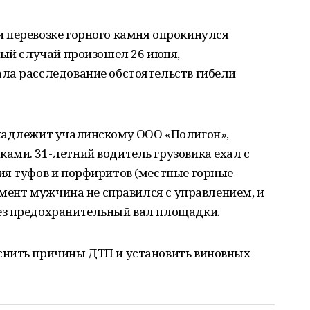
 перевозке горного камня опрокинулся
ный случай произошел 26 июня,
ла расследование обстоятельств гибели
надлежит учалинскому ООО «Полигон»,
ами. 31-летний водитель грузовика ехал с
ия туфов и порфиритов (местные горные
омент мужчина не справился с управлением, и
ез предохранительный вал площадки.
снить причины ДТП и установить виновных