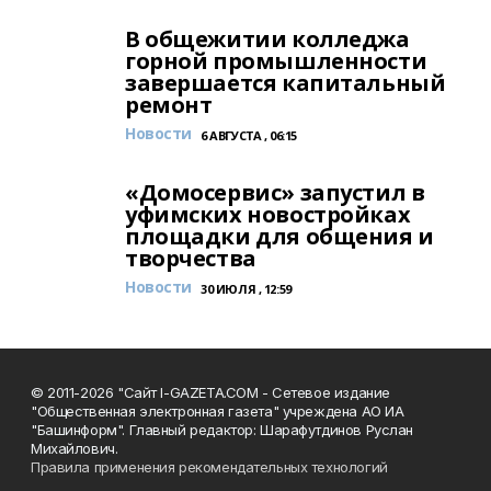
В общежитии колледжа
горной промышленности
завершается капитальный
ремонт
Новости
6 АВГУСТА , 06:15
«Домосервис» запустил в
уфимских новостройках
площадки для общения и
творчества
Новости
30 ИЮЛЯ , 12:59
© 2011-2026 "Сайт I-GAZETA.COM - Сетевое издание
"Общественная электронная газета" учреждена АО ИА
"Башинформ". Главный редактор: Шарафутдинов Руслан
Михайлович.
Правила применения рекомендательных технологий