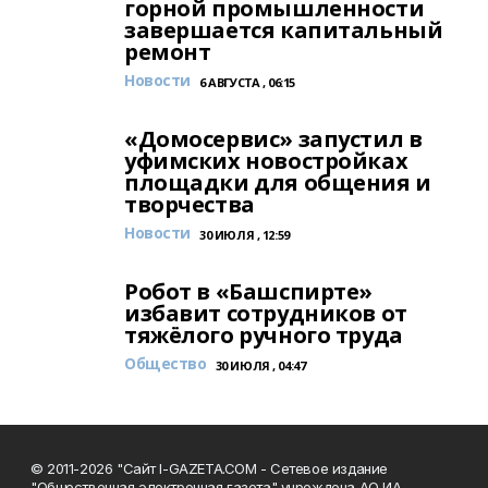
горной промышленности
завершается капитальный
ремонт
Новости
6 АВГУСТА , 06:15
«Домосервис» запустил в
уфимских новостройках
площадки для общения и
творчества
Новости
30 ИЮЛЯ , 12:59
Робот в «Башспирте»
избавит сотрудников от
тяжёлого ручного труда
Общество
30 ИЮЛЯ , 04:47
© 2011-2026 "Сайт I-GAZETA.COM - Сетевое издание
"Общественная электронная газета" учреждена АО ИА