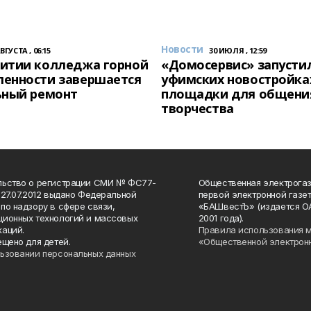
Новости
АВГУСТА , 06:15
30 ИЮЛЯ , 12:59
итии колледжа горной
«Домосервис» запустил
енности завершается
уфимских новостройка
ьный ремонт
площадки для общени
творчества
льство о регистрации СМИ № ФС77-
Общественная электрогаз
 27.07.2012 выдано Федеральной
первой электронной газе
по надзору в сфере связи,
«БАШвестЪ» (издается О
ионных технологий и массовых
2001 года).
аций.
Правила использования 
ещено для детей.
«Общественной электрон
ьзовании персональных данных