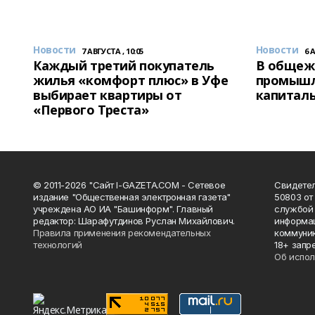
Новости
Новости
7 АВГУСТА , 10:05
6 
Каждый третий покупатель
В общеж
жилья «комфорт плюс» в Уфе
промышл
выбирает квартиры от
капитал
«Первого Треста»
© 2011-2026 "Сайт I-GAZETA.COM - Сетевое
Свидете
издание "Общественная электронная газета"
50803 от
учреждена АО ИА "Башинформ". Главный
службой 
редактор: Шарафутдинов Руслан Михайлович.
информац
Правила применения рекомендательных
коммуник
технологий
18+ запр
Об испол