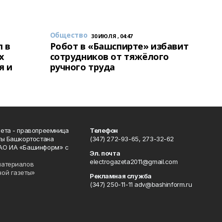
Общество
30 ИЮЛЯ , 04:47
 в
Робот в «Башспирте» избавит
х
сотрудников от тяжёлого
я и
ручного труда
ета - правопреемница
Телефон
ты Башкортостана
(347) 272-93-65, 273-32-62
АО ИА «Башинформ» с
Эл. почта
electrogazeta2011@gmail.com
материалов
ной газеты»
Рекламная служба
(347) 250-11-11 adv@bashinform.ru