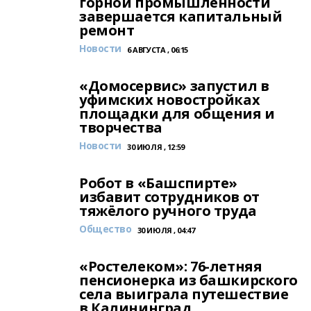
горной промышленности
завершается капитальный
ремонт
Новости
6 АВГУСТА , 06:15
«Домосервис» запустил в
уфимских новостройках
площадки для общения и
творчества
Новости
30 ИЮЛЯ , 12:59
Робот в «Башспирте»
избавит сотрудников от
тяжёлого ручного труда
Общество
30 ИЮЛЯ , 04:47
«Ростелеком»: 76-летняя
пенсионерка из башкирского
села выиграла путешествие
в Калининград