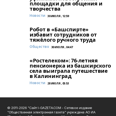
площадки для общения и
творчества
Новости
30 ИЮЛЯ , 12:59
Робот в «Башспирте»
избавит сотрудников от
тяжёлого ручного труда
Общество
30 ИЮЛЯ , 04:47
«Ростелеком»: 76-летняя
пенсионерка из башкирского
села выиграла путешествие
в Калининград
Новости
28 ИЮЛЯ , 05:53
© 2011-2026 "Сайт I-GAZETA.COM - Сетевое издание
"Общественная электронная газета" учреждена АО ИА