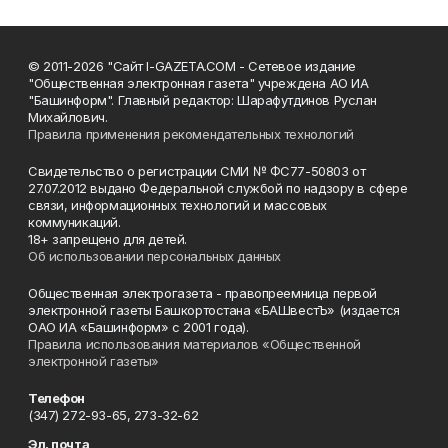
© 2011-2026 "Сайт I-GAZETA.COM - Сетевое издание
"Общественная электронная газета" учреждена АО ИА
"Башинформ". Главный редактор: Шарафутдинов Руслан
Михайлович.
Правила применения рекомендательных технологий
Свидетельство о регистрации СМИ № ФС77-50803 от
27.07.2012 выдано Федеральной службой по надзору в сфере
связи, информационных технологий и массовых
коммуникаций.
18+ запрещено для детей.
Об использовании персональных данных
Общественная электрогазета - правопреемница первой
электронной газеты Башкортостана «БАШвестЪ» (издается
ОАО ИА «Башинформ» с 2001 года).
Правила использования материалов «Общественной
электронной газеты»
Телефон
(347) 272-93-65, 273-32-62
Эл. почта