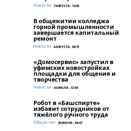
Новости
7 АВГУСТА , 10:05
В общежитии колледжа
горной промышленности
завершается капитальный
ремонт
Новости
6 АВГУСТА , 06:15
«Домосервис» запустил в
уфимских новостройках
площадки для общения и
творчества
Новости
30 ИЮЛЯ , 12:59
Робот в «Башспирте»
избавит сотрудников от
тяжёлого ручного труда
Общество
30 ИЮЛЯ , 04:47