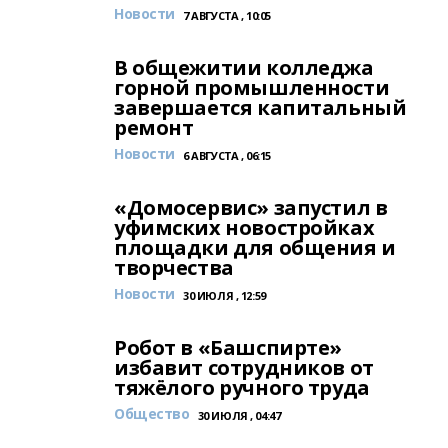
Новости
7 АВГУСТА , 10:05
В общежитии колледжа
горной промышленности
завершается капитальный
ремонт
Новости
6 АВГУСТА , 06:15
«Домосервис» запустил в
уфимских новостройках
площадки для общения и
творчества
Новости
30 ИЮЛЯ , 12:59
Робот в «Башспирте»
избавит сотрудников от
тяжёлого ручного труда
Общество
30 ИЮЛЯ , 04:47