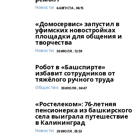
Новости
6 АВГУСТА , 06:15
«Домосервис» запустил в
уфимских новостройках
площадки для общения и
творчества
Новости
30 ИЮЛЯ , 12:59
Робот в «Башспирте»
избавит сотрудников от
тяжёлого ручного труда
Общество
30 ИЮЛЯ , 04:47
«Ростелеком»: 76-летняя
пенсионерка из башкирского
села выиграла путешествие
в Калининград
Новости
28 ИЮЛЯ , 05:53