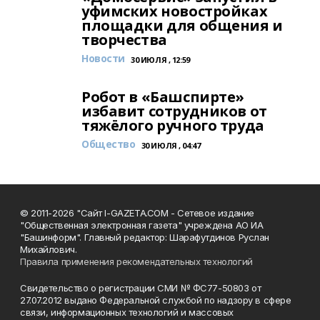
уфимских новостройках
площадки для общения и
творчества
Новости
30 ИЮЛЯ , 12:59
Робот в «Башспирте»
избавит сотрудников от
тяжёлого ручного труда
Общество
30 ИЮЛЯ , 04:47
© 2011-2026 "Сайт I-GAZETA.COM - Сетевое издание
"Общественная электронная газета" учреждена АО ИА
"Башинформ". Главный редактор: Шарафутдинов Руслан
Михайлович.
Правила применения рекомендательных технологий
Свидетельство о регистрации СМИ № ФС77-50803 от
27.07.2012 выдано Федеральной службой по надзору в сфере
связи, информационных технологий и массовых