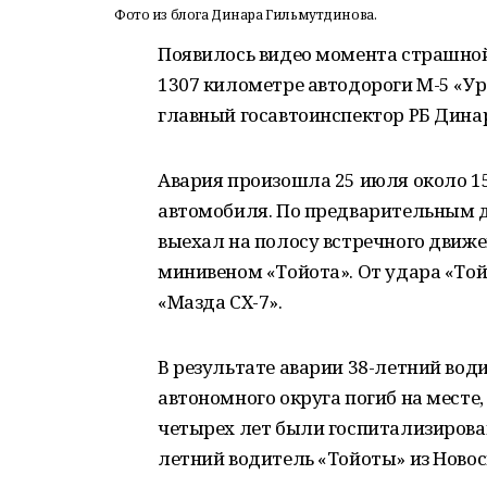
Фото из блога Динара Гильмутдинова.
Появилось видео момента страшной
1307 километре автодороги М-5 «Ур
главный госавтоинспектор РБ Дина
Авария произошла 25 июля около 15:
автомобиля. По предварительным д
выехал на полосу встречного движ
минивеном «Тойота». От удара «Той
«Мазда СХ-7».
В результате аварии 38-летний вод
автономного округа погиб на месте, 
четырех лет были госпитализирова
летний водитель «Тойоты» из Новос