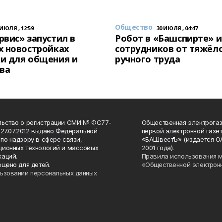
Общество
 ИЮЛЯ , 12:59
30 ИЮЛЯ , 04:47
вис» запустил в
Робот в «Башспирте» 
х новостройках
сотрудников от тяжёл
и для общения и
ручного труда
ва
льство о регистрации СМИ № ФС77-
Общественная электрогаз
 27.07.2012 выдано Федеральной
первой электронной газе
по надзору в сфере связи,
«БАШвестЪ» (издается О
ионных технологий и массовых
2001 года).
аций.
Правила использования 
ещено для детей.
«Общественной электрон
ьзовании персональных данных