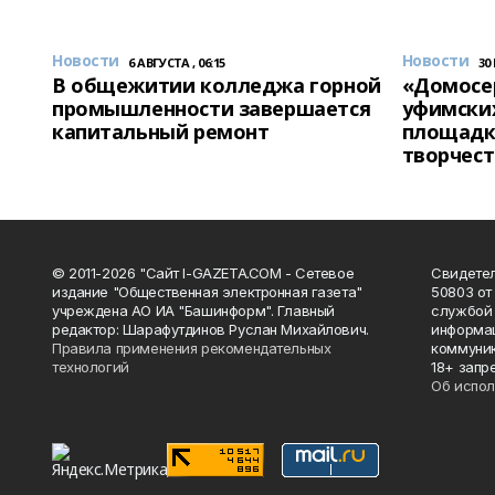
Новости
Новости
6 АВГУСТА , 06:15
30
В общежитии колледжа горной
«Домосер
промышленности завершается
уфимски
капитальный ремонт
площадк
творчест
© 2011-2026 "Сайт I-GAZETA.COM - Сетевое
Свидете
издание "Общественная электронная газета"
50803 от
учреждена АО ИА "Башинформ". Главный
службой 
редактор: Шарафутдинов Руслан Михайлович.
информац
Правила применения рекомендательных
коммуник
технологий
18+ запр
Об испол