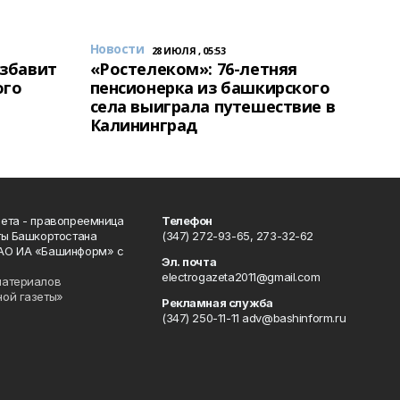
Новости
28 ИЮЛЯ , 05:53
избавит
«Ростелеком»: 76-летняя
ого
пенсионерка из башкирского
села выиграла путешествие в
Калининград
ета - правопреемница
Телефон
ты Башкортостана
(347) 272-93-65, 273-32-62
АО ИА «Башинформ» с
Эл. почта
electrogazeta2011@gmail.com
материалов
ной газеты»
Рекламная служба
(347) 250-11-11 adv@bashinform.ru