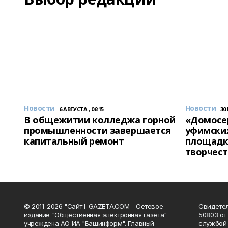
Новости
Новости
6 АВГУСТА , 06:15
30
В общежитии колледжа горной
«Домосер
промышленности завершается
уфимски
капитальный ремонт
площадк
творчест
© 2011-2026 "Сайт I-GAZETA.COM - Сетевое
Свидете
издание "Общественная электронная газета"
50803 от
учреждена АО ИА "Башинформ". Главный
службой 