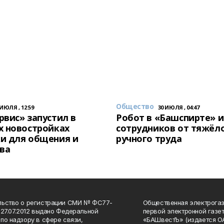
Общество
 ИЮЛЯ , 12:59
30 ИЮЛЯ , 04:47
вис» запустил в
Робот в «Башспирте» 
х новостройках
сотрудников от тяжёл
и для общения и
ручного труда
ва
льство о регистрации СМИ № ФС77-
Общественная электрогаз
 27.07.2012 выдано Федеральной
первой электронной газе
по надзору в сфере связи,
«БАШвестЪ» (издается О