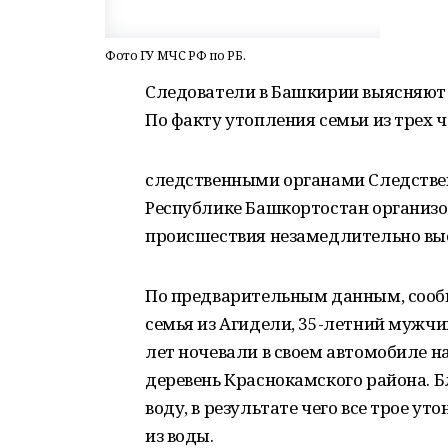
Фото ГУ МЧС РФ по РБ.
Следователи в Башкирии выясняют 
По факту утопления семьи из трех 
следственными органами Следстве
Республике Башкортостан организо
происшествия незамедлительно вые
По предварительным данным, сообщ
семья из Агидели, 35-летний мужчи
лет ночевали в своем автомобиле на
деревень Краснокамского района. Б
воду, в результате чего все трое у
из воды.