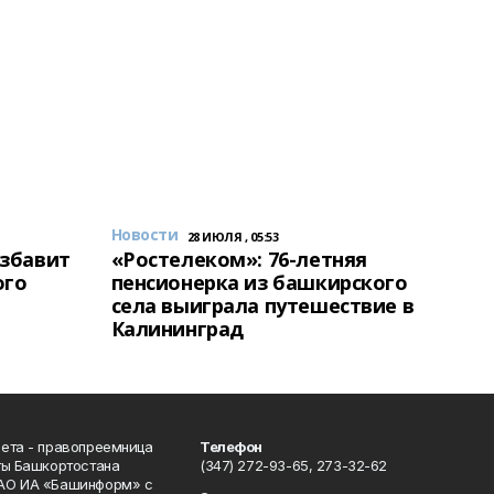
Новости
28 ИЮЛЯ , 05:53
избавит
«Ростелеком»: 76-летняя
ого
пенсионерка из башкирского
села выиграла путешествие в
Калининград
ета - правопреемница
Телефон
ты Башкортостана
(347) 272-93-65, 273-32-62
АО ИА «Башинформ» с