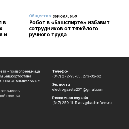
Общество
30 ИЮЛЯ , 04:47
 в
Робот в «Башспирте» избавит
х
сотрудников от тяжёлого
я и
ручного труда
ета - правопреемница
Телефон
ты Башкортостана
(347) 272-93-65, 273-32-62
АО ИА «Башинформ» с
Эл. почта
electrogazeta2011@gmail.com
материалов
ной газеты»
Рекламная служба
(347) 250-11-11 adv@bashinform.ru