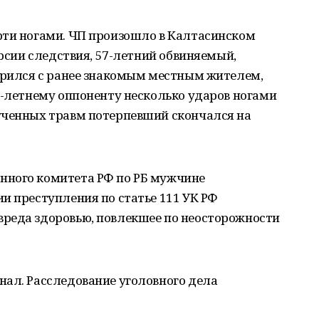
рти ногами. ЧП произошло в Калтасинском
ерсии следствия, 57-летний обвиняемый,
сорился с ранее знакомым местным жителем,
9-летнему оппоненту несколько ударов ногами
ученных травм потерпевший скончался на
нного комитета РФ по РБ мужчине
и преступления по статье 111 УК РФ
реда здоровью, повлекшее по неосторожности
нал. Расследование уголовного дела