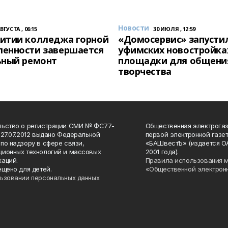
Новости
АВГУСТА , 06:15
30 ИЮЛЯ , 12:59
итии колледжа горной
«Домосервис» запустил
енности завершается
уфимских новостройка
ьный ремонт
площадки для общени
творчества
льство о регистрации СМИ № ФС77-
Общественная электрогаз
 27.07.2012 выдано Федеральной
первой электронной газе
по надзору в сфере связи,
«БАШвестЪ» (издается О
ионных технологий и массовых
2001 года).
аций.
Правила использования 
ещено для детей.
«Общественной электрон
ьзовании персональных данных