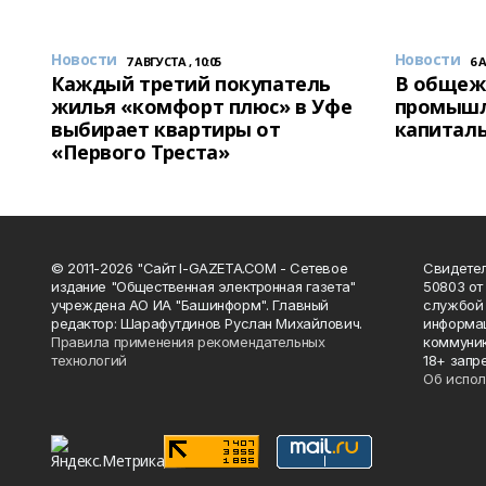
Новости
Новости
7 АВГУСТА , 10:05
6 
Каждый третий покупатель
В общеж
жилья «комфорт плюс» в Уфе
промышл
выбирает квартиры от
капитал
«Первого Треста»
© 2011-2026 "Сайт I-GAZETA.COM - Сетевое
Свидете
издание "Общественная электронная газета"
50803 от
учреждена АО ИА "Башинформ". Главный
службой 
редактор: Шарафутдинов Руслан Михайлович.
информац
Правила применения рекомендательных
коммуник
технологий
18+ запр
Об испол