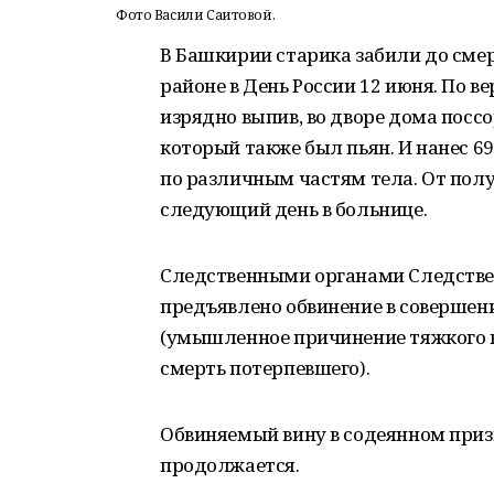
Фото Васили Саитовой.
В Башкирии старика забили до сме
районе в День России 12 июня. По в
изрядно выпив, во дворе дома пос
который также был пьян. И нанес 6
по различным частям тела. От пол
следующий день в больнице.
Следственными органами Следстве
предъявлено обвинение в совершени
(умышленное причинение тяжкого в
смерть потерпевшего).
Обвиняемый вину в содеянном приз
продолжается.