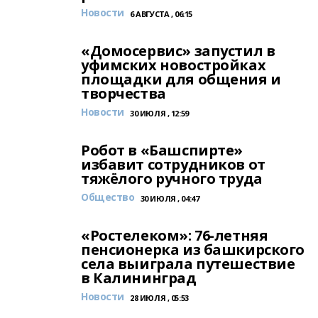
Новости
6 АВГУСТА , 06:15
«Домосервис» запустил в
уфимских новостройках
площадки для общения и
творчества
Новости
30 ИЮЛЯ , 12:59
Робот в «Башспирте»
избавит сотрудников от
тяжёлого ручного труда
Общество
30 ИЮЛЯ , 04:47
«Ростелеком»: 76-летняя
пенсионерка из башкирского
села выиграла путешествие
в Калининград
Новости
28 ИЮЛЯ , 05:53