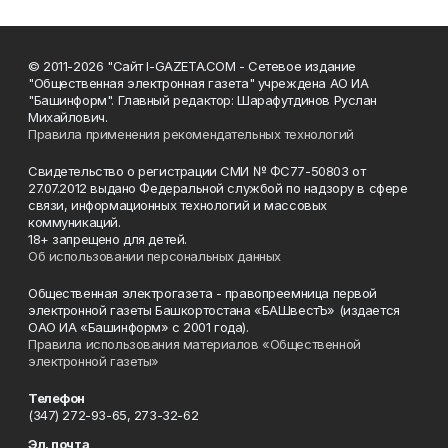
© 2011-2026 "Сайт I-GAZETA.COM - Сетевое издание
"Общественная электронная газета" учреждена АО ИА
"Башинформ". Главный редактор: Шарафутдинов Руслан
Михайлович.
Правила применения рекомендательных технологий
Свидетельство о регистрации СМИ № ФС77-50803 от
27.07.2012 выдано Федеральной службой по надзору в сфере
связи, информационных технологий и массовых
коммуникаций.
18+ запрещено для детей.
Об использовании персональных данных
Общественная электрогазета - правопреемница первой
электронной газеты Башкортостана «БАШвестЪ» (издается
ОАО ИА «Башинформ» с 2001 года).
Правила использования материалов «Общественной
электронной газеты»
Телефон
(347) 272-93-65, 273-32-62
Эл. почта