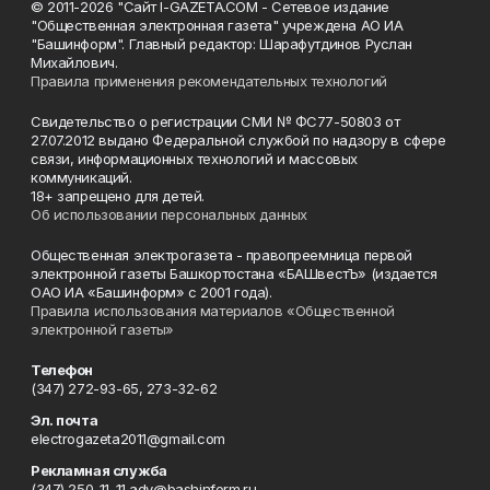
© 2011-2026 "Сайт I-GAZETA.COM - Сетевое издание
"Общественная электронная газета" учреждена АО ИА
"Башинформ". Главный редактор: Шарафутдинов Руслан
Михайлович.
Правила применения рекомендательных технологий
Свидетельство о регистрации СМИ № ФС77-50803 от
27.07.2012 выдано Федеральной службой по надзору в сфере
связи, информационных технологий и массовых
коммуникаций.
18+ запрещено для детей.
Об использовании персональных данных
Общественная электрогазета - правопреемница первой
электронной газеты Башкортостана «БАШвестЪ» (издается
ОАО ИА «Башинформ» с 2001 года).
Правила использования материалов «Общественной
электронной газеты»
Телефон
(347) 272-93-65, 273-32-62
Эл. почта
electrogazeta2011@gmail.com
Рекламная служба
(347) 250-11-11 adv@bashinform.ru