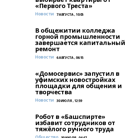
«Первого Треста»
Новости
7 АВГУСТА , 10:05
В общежитии колледжа
горной промышленности
завершается капитальный
ремонт
Новости
6 АВГУСТА , 06:15
«Домосервис» запустил в
уфимских новостройках
площадки для общения и
творчества
Новости
30 ИЮЛЯ , 12:59
Робот в «Башспирте»
избавит сотрудников от
тяжёлого ручного труда
Общество
30 ИЮЛЯ , 04:47