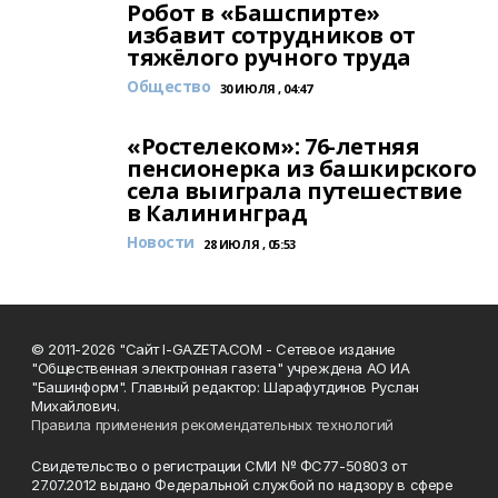
Робот в «Башспирте»
избавит сотрудников от
тяжёлого ручного труда
Общество
30 ИЮЛЯ , 04:47
«Ростелеком»: 76-летняя
пенсионерка из башкирского
села выиграла путешествие
в Калининград
Новости
28 ИЮЛЯ , 05:53
© 2011-2026 "Сайт I-GAZETA.COM - Сетевое издание
"Общественная электронная газета" учреждена АО ИА
"Башинформ". Главный редактор: Шарафутдинов Руслан
Михайлович.
Правила применения рекомендательных технологий
Свидетельство о регистрации СМИ № ФС77-50803 от
27.07.2012 выдано Федеральной службой по надзору в сфере