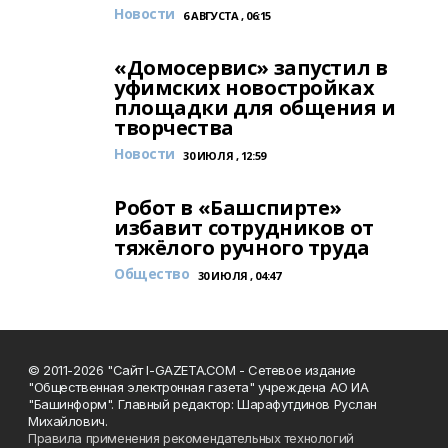
Новости
6 АВГУСТА , 06:15
«Домосервис» запустил в
уфимских новостройках
площадки для общения и
творчества
Новости
30 ИЮЛЯ , 12:59
Робот в «Башспирте»
избавит сотрудников от
тяжёлого ручного труда
Общество
30 ИЮЛЯ , 04:47
© 2011-2026 "Сайт I-GAZETA.COM - Сетевое издание
"Общественная электронная газета" учреждена АО ИА
"Башинформ". Главный редактор: Шарафутдинов Руслан
Михайлович.
Правила применения рекомендательных технологий