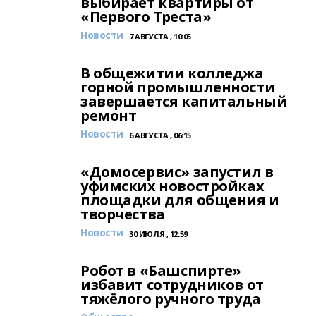
выбирает квартиры от
«Первого Треста»
Новости
7 АВГУСТА , 10:05
В общежитии колледжа
горной промышленности
завершается капитальный
ремонт
Новости
6 АВГУСТА , 06:15
«Домосервис» запустил в
уфимских новостройках
площадки для общения и
творчества
Новости
30 ИЮЛЯ , 12:59
Робот в «Башспирте»
избавит сотрудников от
тяжёлого ручного труда