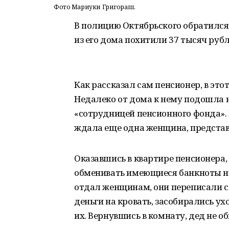
Фото Мариуки Григораш.
В полицию Октябрьского обратился 
из его дома похитили 37 тысяч рубл
Как рассказал сам пенсионер, в это
Недалеко от дома к нему подошла 
«сотрудницей пенсионного фонда». 
ждала еще одна женщина, представ
Оказавшись в квартире пенсионера,
обменивать имеющиеся банкноты на
отдал женщинам, они переписали се
деньги на кровать, засобирались у
их. Вернувшись в комнату, дед не о