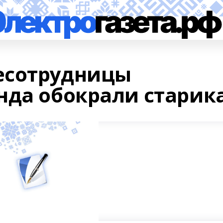
есотрудницы
нда обокрали старик