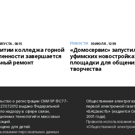
Новости
АВГУСТА , 06:15
30 ИЮЛЯ , 12:59
итии колледжа горной
«Домосервис» запустил
енности завершается
уфимских новостройка
ьный ремонт
площадки для общени
творчества
льство о регистрации СМИ № ФС77-
Общественная электрогаз
 27.07.2012 выдано Федеральной
первой электронной газе
по надзору в сфере связи,
«БАШвестЪ» (издается О
ионных технологий и массовых
2001 года).
аций.
Правила использования 
ещено для детей.
«Общественной электрон
ьзовании персональных данных