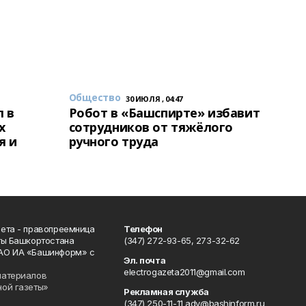
Общество
30 ИЮЛЯ , 04:47
 в
Робот в «Башспирте» избавит
х
сотрудников от тяжёлого
я и
ручного труда
ета - правопреемница
Телефон
ты Башкортостана
(347) 272-93-65, 273-32-62
АО ИА «Башинформ» с
Эл. почта
electrogazeta2011@gmail.com
материалов
ной газеты»
Рекламная служба
(347) 250-11-11 adv@bashinform.ru