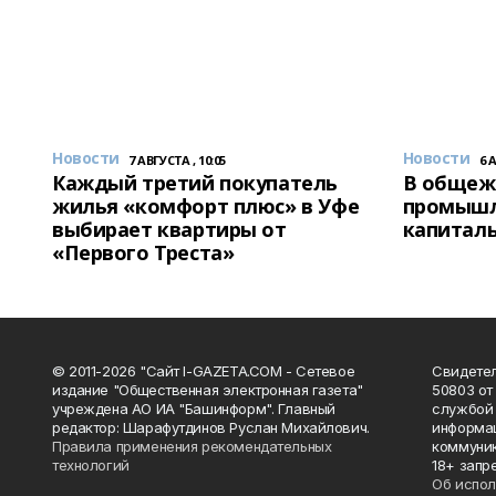
Новости
Новости
7 АВГУСТА , 10:05
6 
Каждый третий покупатель
В общеж
жилья «комфорт плюс» в Уфе
промышл
выбирает квартиры от
капитал
«Первого Треста»
© 2011-2026 "Сайт I-GAZETA.COM - Сетевое
Свидете
издание "Общественная электронная газета"
50803 от
учреждена АО ИА "Башинформ". Главный
службой 
редактор: Шарафутдинов Руслан Михайлович.
информац
Правила применения рекомендательных
коммуник
технологий
18+ запр
Об испол