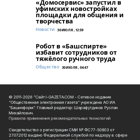
«Домосервис» запустил в
уфимских новостройках
площадки для общения и
творчества
Новости
30 ИЮЛЯ , 12:59
Робот в «Башспирте»
избавит сотрудников от
тяжёлого ручного труда
Общество
30 ИЮЛЯ , 04:47
© 2011-2026 "Сайт I-GAZETA.COM - Сетевое издание
"Общественная электронная газета" учреждена АО ИА
"Башинформ". Главный редактор: Шарафутдинов Руслан
Михайлович.
Правила применения рекомендательных технологий
Свидетельство о регистрации СМИ № ФС77-50803 от
27.07.2012 выдано Федеральной службой по надзору в сфере