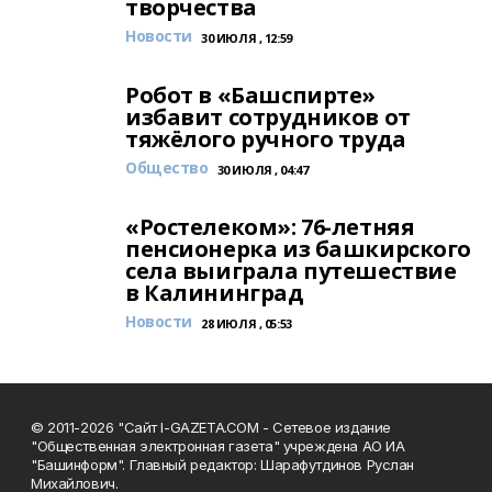
творчества
Новости
30 ИЮЛЯ , 12:59
Робот в «Башспирте»
избавит сотрудников от
тяжёлого ручного труда
Общество
30 ИЮЛЯ , 04:47
«Ростелеком»: 76-летняя
пенсионерка из башкирского
села выиграла путешествие
в Калининград
Новости
28 ИЮЛЯ , 05:53
© 2011-2026 "Сайт I-GAZETA.COM - Сетевое издание
"Общественная электронная газета" учреждена АО ИА
"Башинформ". Главный редактор: Шарафутдинов Руслан
Михайлович.