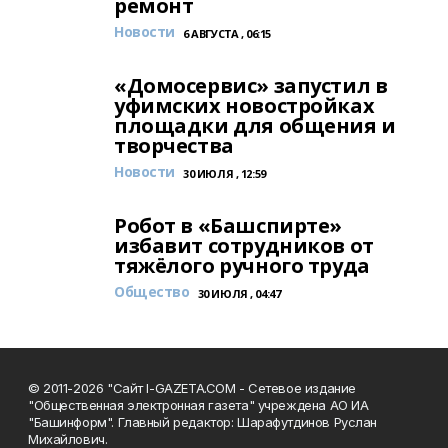
ремонт
Новости
6 АВГУСТА , 06:15
«Домосервис» запустил в
уфимских новостройках
площадки для общения и
творчества
Новости
30 ИЮЛЯ , 12:59
Робот в «Башспирте»
избавит сотрудников от
тяжёлого ручного труда
Общество
30 ИЮЛЯ , 04:47
© 2011-2026 "Сайт I-GAZETA.COM - Сетевое издание
"Общественная электронная газета" учреждена АО ИА
"Башинформ". Главный редактор: Шарафутдинов Руслан
Михайлович.