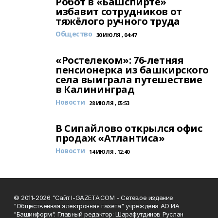
Робот в «Башспирте»
избавит сотрудников от
тяжёлого ручного труда
Общество
30 ИЮЛЯ , 04:47
«Ростелеком»: 76-летняя
пенсионерка из башкирского
села выиграла путешествие
в Калининград
Новости
28 ИЮЛЯ , 05:53
В Сипайлово открылся офис
продаж «Атлантиса»
Новости
14 ИЮЛЯ , 12:40
© 2011-2026 "Сайт I-GAZETA.COM - Сетевое издание
"Общественная электронная газета" учреждена АО ИА
"Башинформ". Главный редактор: Шарафутдинов Руслан