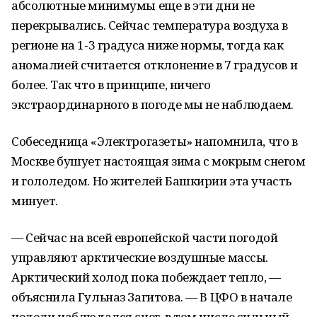
абсолютные минимумы еще в эти дни не
перекрывались. Сейчас температура воздуха в
регионе на 1-3 градуса ниже нормы, тогда как
аномалией считается отклонение в 7 градусов и
более. Так что в принципе, ничего
экстраординарного в погоде мы не наблюдаем.
Собеседница «Электрогазеты» напомнила, что в
Москве бушует настоящая зима с мокрым снегом
и гололедом. Но жителей Башкирии эта участь
минует.
— Сейчас на всей европейской части погодой
управляют арктические воздушные массы.
Арктический холод пока побеждает тепло, —
объяснила Гульназ Загитова. — В ЦФО в начале
недели наблюдался снег, в том числе сильный,