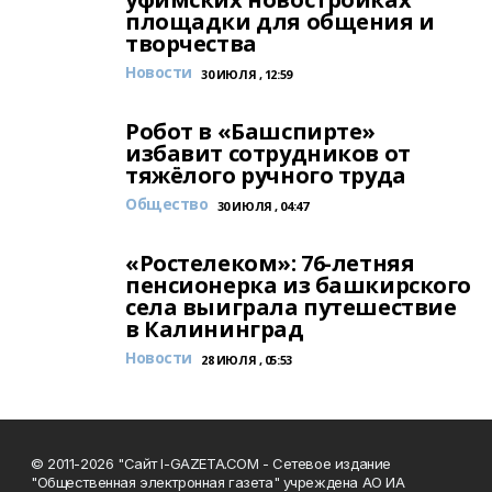
площадки для общения и
творчества
Новости
30 ИЮЛЯ , 12:59
Робот в «Башспирте»
избавит сотрудников от
тяжёлого ручного труда
Общество
30 ИЮЛЯ , 04:47
«Ростелеком»: 76-летняя
пенсионерка из башкирского
села выиграла путешествие
в Калининград
Новости
28 ИЮЛЯ , 05:53
© 2011-2026 "Сайт I-GAZETA.COM - Сетевое издание
"Общественная электронная газета" учреждена АО ИА