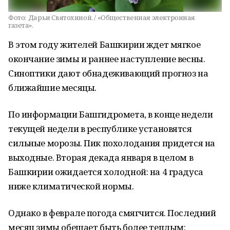
Фото:
Дарьи Святохиной. / «Общественная электронная
газета».
В этом году жителей Башкирии ждет мягкое
окончание зимы и раннее наступление весны.
Синоптики дают обнадеживающий прогноз на
ближайшие месяцы.
По информации Башгидромета, в конце недели
текущей недели в республике установятся
сильные морозы. Пик похолодания придется на
выходные. Вторая декада января в целом в
Башкирии ожидается холодной: на 4 градуса
ниже климатической нормы.
Однако в феврале погода смягчится. Последний
месяц зимы обещает быть более теплым: