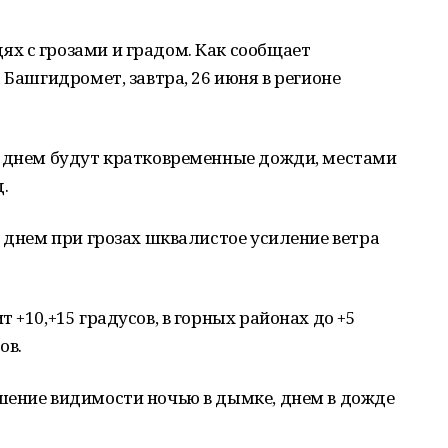
х с грозами и градом. Как сообщает
 Башгидромет, завтра, 26 июня в регионе
А днем будут кратковременные дожди, местами
.
, днем при грозах шквалистое усиление ветра
 +10,+15 градусов, в горных районах до +5
ов.
шение видимости ночью в дымке, днем в дожде