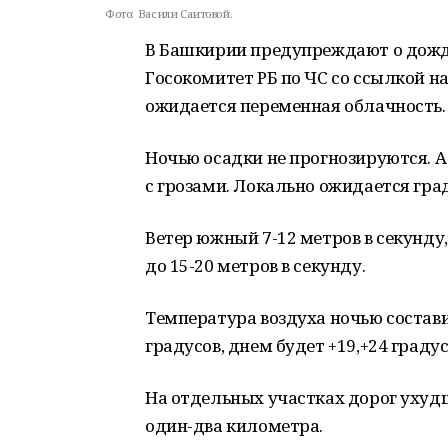
Фото:
Васили Саитовой.
В Башкирии предупреждают о дождя
Госокомитет РБ по ЧС со ссылкой на
ожидается переменная облачность.
Ночью осадки не прогнозируются. 
с грозами. Локально ожидается град
Ветер южный 7-12 метров в секунду
до 15-20 метров в секунду.
Температура воздуха ночью составит
градусов, днем будет +19,+24 градус
На отдельных участках дорог ухуд
один-два километра.