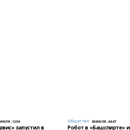
Общество
 ИЮЛЯ , 12:59
30 ИЮЛЯ , 04:47
вис» запустил в
Робот в «Башспирте» 