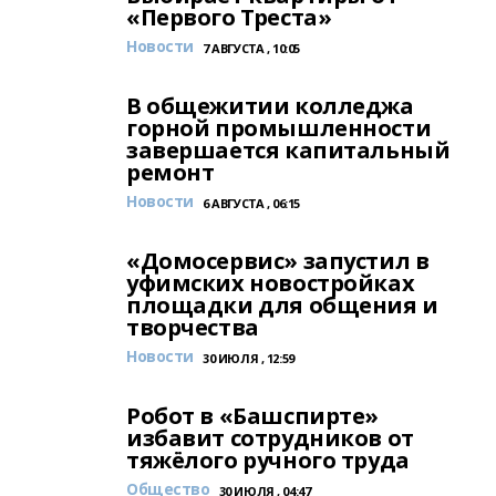
«Первого Треста»
Новости
7 АВГУСТА , 10:05
В общежитии колледжа
горной промышленности
завершается капитальный
ремонт
Новости
6 АВГУСТА , 06:15
«Домосервис» запустил в
уфимских новостройках
площадки для общения и
творчества
Новости
30 ИЮЛЯ , 12:59
Робот в «Башспирте»
избавит сотрудников от
тяжёлого ручного труда
Общество
30 ИЮЛЯ , 04:47