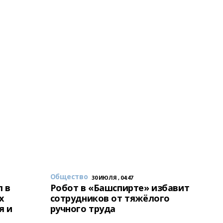
Общество
30 ИЮЛЯ , 04:47
 в
Робот в «Башспирте» избавит
х
сотрудников от тяжёлого
я и
ручного труда