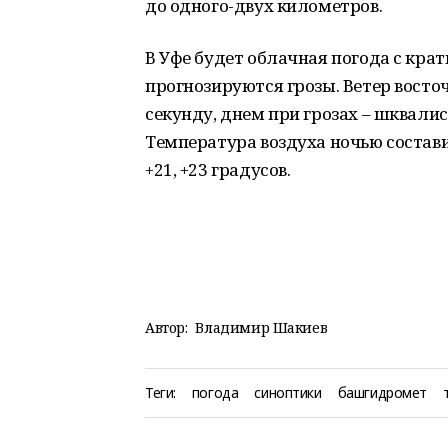
до одного-двух километров.
В Уфе будет облачная погода с кр
прогнозируются грозы. Ветер восточ
секунду, днем при грозах – шквалис
Температура воздуха ночью составит
+21, +23 градусов.
Автор:
Владимир Шакиев
Теги:
погода
синоптики
башгидромет