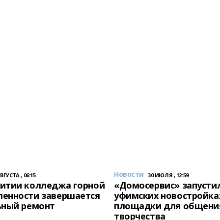
Новости
АВГУСТА , 06:15
30 ИЮЛЯ , 12:59
итии колледжа горной
«Домосервис» запустил
енности завершается
уфимских новостройка
ьный ремонт
площадки для общени
творчества