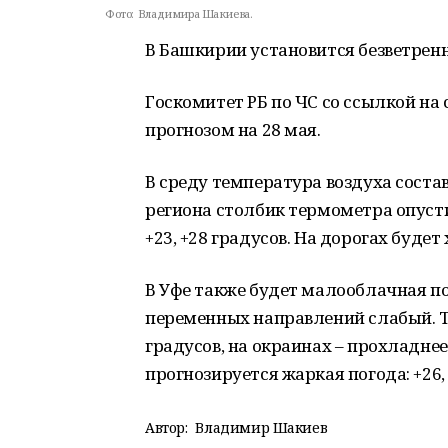
Фото:
Владимира Шакиева.
В Башкирии установится безветренн
Госкомитет РБ по ЧС со ссылкой н
прогнозом на 28 мая.
В среду температура воздуха состав
региона столбик термометра опусти
+23, +28 градусов. На дорогах буде
В Уфе также будет малооблачная пог
переменных направлений слабый. Те
градусов, на окраинах – прохладнее:
прогнозируется жаркая погода: +26, 
Автор:
Владимир Шакиев