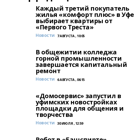
Каждый третий покупатель
жилья «комфорт плюс» в Уфе
выбирает квартиры от
«Первого Треста»
Новости
7 АВГУСТА , 10:05
В общежитии колледжа
горной промышленности
завершается капитальный
ремонт
Новости
6 АВГУСТА , 06:15
«Домосервис» запустил в
уфимских новостройках
площадки для общения и
творчества
Новости
30 ИЮЛЯ , 12:59
Робот в «Башспирте»