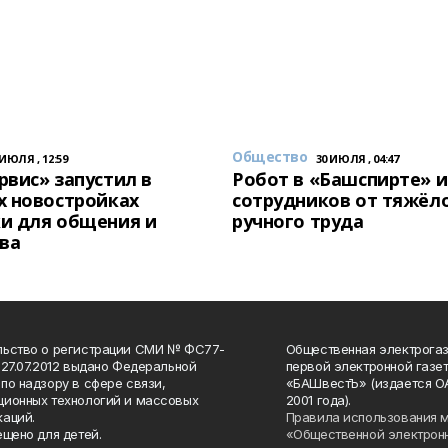
Общество
 ИЮЛЯ , 12:59
30 ИЮЛЯ , 04:47
вис» запустил в
Робот в «Башспирте» 
х новостройках
сотрудников от тяжёл
и для общения и
ручного труда
ва
льство о регистрации СМИ № ФС77-
Общественная электрогаз
 27.07.2012 выдано Федеральной
первой электронной газе
по надзору в сфере связи,
«БАШвестЪ» (издается О
ионных технологий и массовых
2001 года).
аций.
Правила использования 
ещено для детей.
«Общественной электрон