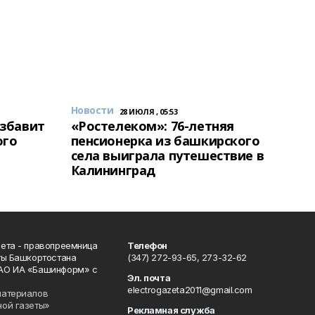
Новости
28 ИЮЛЯ , 05:53
избавит
«Ростелеком»: 76-летняя
ого
пенсионерка из башкирского
села выиграла путешествие в
Калининград
ета - правопреемница
Телефон
ты Башкортостана
(347) 272-93-65, 273-32-62
АО ИА «Башинформ» с
Эл. почта
electrogazeta2011@gmail.com
материалов
ной газеты»
Рекламная служба