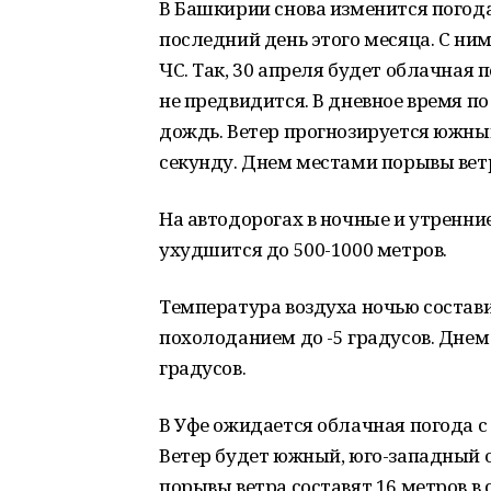
В Башкирии снова изменится погод
последний день этого месяца. С ни
ЧС. Так, 30 апреля будет облачная
не предвидится. В дневное время п
дождь. Ветер прогнозируется южный
секунду. Днем местами порывы ветр
На автодорогах в ночные и утренни
ухудшится до 500-1000 метров.
Температура воздуха ночью составит 
похолоданием до -5 градусов. Днем
градусов.
В Уфе ожидается облачная погода с
Ветер будет южный, юго-западный о
порывы ветра составят 16 метров в 