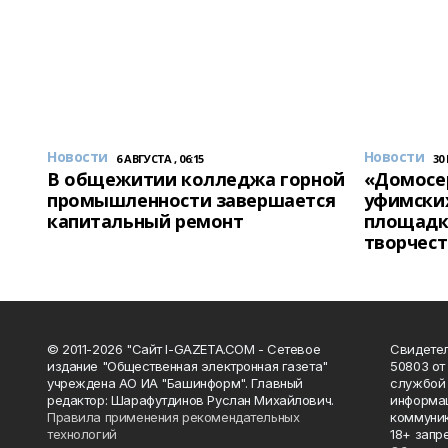
Новости
Новости
6 АВГУСТА , 06:15
30
В общежитии колледжа горной
«Домосер
промышленности завершается
уфимски
капитальный ремонт
площадк
творчест
© 2011-2026 "Сайт I-GAZETA.COM - Сетевое
Свидете
издание "Общественная электронная газета"
50803 от
учреждена АО ИА "Башинформ". Главный
службой 
редактор: Шарафутдинов Руслан Михайлович.
информац
Правила применения рекомендательных
коммуник
технологий
18+ запр