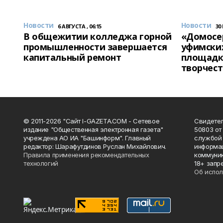
Новости
Новости
6 АВГУСТА , 06:15
30
В общежитии колледжа горной
«Домосер
промышленности завершается
уфимски
капитальный ремонт
площадк
творчест
© 2011-2026 "Сайт I-GAZETA.COM - Сетевое
Свидете
издание "Общественная электронная газета"
50803 от
учреждена АО ИА "Башинформ". Главный
службой 
редактор: Шарафутдинов Руслан Михайлович.
информац
Правила применения рекомендательных
коммуник
технологий
18+ запр
Об испол