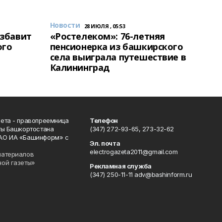
Новости
28 ИЮЛЯ , 05:53
избавит
«Ростелеком»: 76-летняя
ого
пенсионерка из башкирского
села выиграла путешествие в
Калининград
ета - правопреемница
Телефон
ты Башкортостана
(347) 272-93-65, 273-32-62
АО ИА «Башинформ» с
Эл. почта
electrogazeta2011@gmail.com
материалов
ной газеты»
Рекламная служба
(347) 250-11-11 adv@bashinform.ru