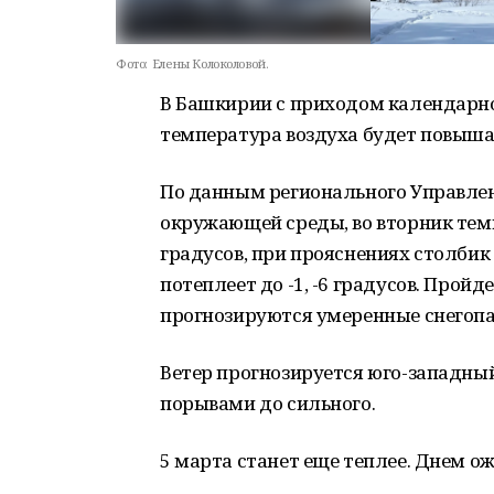
Фото:
Елены Колоколовой.
В Башкирии с приходом календарно
температура воздуха будет повыша
По данным регионального Управле
окружающей среды, во вторник темп
градусов, при прояснениях столбик
потеплеет до -1, -6 градусов. Пройд
прогнозируются умеренные снегоп
Ветер прогнозируется юго-западны
порывами до сильного.
5 марта станет еще теплее. Днем ожи