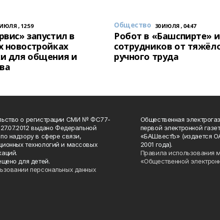
Общество
 ИЮЛЯ , 12:59
30 ИЮЛЯ , 04:47
вис» запустил в
Робот в «Башспирте» 
х новостройках
сотрудников от тяжёл
и для общения и
ручного труда
ва
льство о регистрации СМИ № ФС77-
Общественная электрогаз
 27.07.2012 выдано Федеральной
первой электронной газе
по надзору в сфере связи,
«БАШвестЪ» (издается О
ионных технологий и массовых
2001 года).
аций.
Правила использования 
ещено для детей.
«Общественной электрон
ьзовании персональных данных