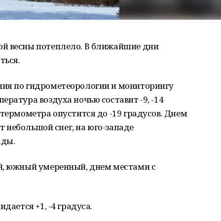
й весны потеплело. В ближайшие дни
ться.
ния по гидрометеорологии и мониторингу
ература воздуха ночью составит -9, -14
 термометра опустится до -19 градусов. Днем
ет небольшой снег, на юго-западе
ады.
й, южный умеренный, днем местами с
дается +1, -4 градуса.